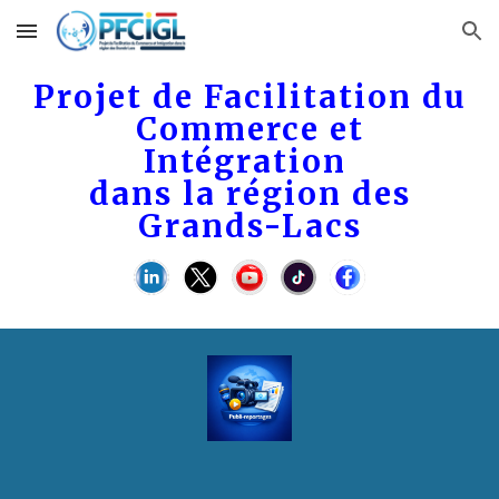
Skip to main content
Skip to navigation
Projet de Facilitation du
Commerce et
Intégration
dans la région des
Grands-Lacs